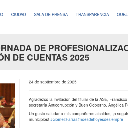
NO
CIUDAD
SALA DE PRENSA
TRANSPARENCIA
QUEJ
ORNADA DE PROFESIONALIZAC
ÓN DE CUENTAS 2025
24 de septiembre de 2025
Agradezco la invitación del titular de la ASE, Francisc
secretaría Anticorrupción y Buen Gobierno, Angélica 
Un gusto saludar a mis compañeros alcaldes, ¡a segui
municipios!
#GómezFarías
#noesdehoyesdesiempre