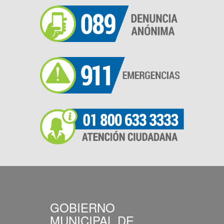
GOBIERNO
MUNICIPAL DE