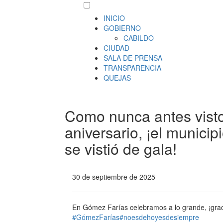
INICIO
GOBIERNO
CABILDO
CIUDAD
SALA DE PRENSA
TRANSPARENCIA
QUEJAS
Como nunca antes visto,
aniversario, ¡el munici
se vistió de gala!
30 de septiembre de 2025
En
Gómez Farías celebramos a lo grande, ¡gra
#GómezFarías
#noesdehoyesdesiempre