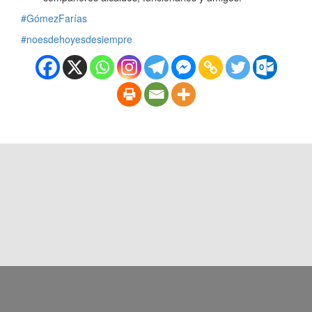
#GómezFarías
#noesdehoyesdesiempre