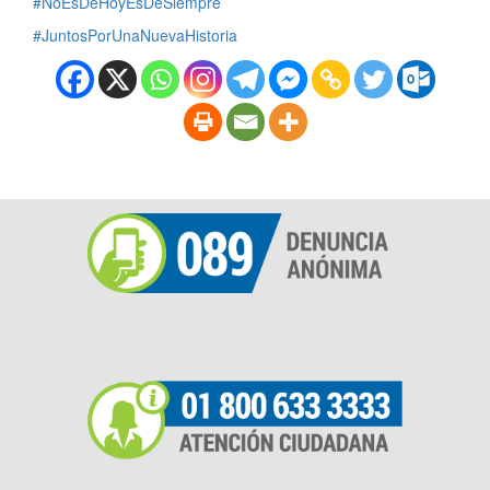
#NoEsDeHoyEsDeSiempre
#JuntosPorUnaNuevaHistoria