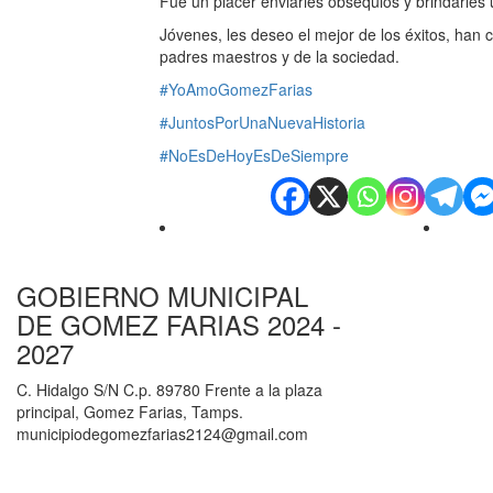
Fue un placer enviarles obsequios y brindarles
Jóvenes, les deseo el mejor de los éxitos, han
padres maestros y de la sociedad.
#YoAmoGomezFarias
#JuntosPorUnaNuevaHistoria
#NoEsDeHoyEsDeSiempre
GOBIERNO MUNICIPAL
DE GOMEZ FARIAS 2024 -
2027
C. Hidalgo S/N C.p. 89780 Frente a la plaza
principal, Gomez Farias, Tamps.
municipiodegomezfarias2124@gmail.com