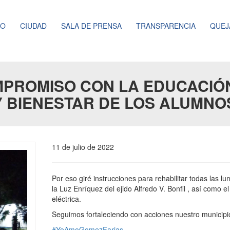
NO
CIUDAD
SALA DE PRENSA
TRANSPARENCIA
QUEJ
PROMISO CON LA EDUCACIÓ
Y BIENESTAR DE LOS ALUMNO
11 de julio de 2022
Por eso giré instrucciones para rehabilitar todas las l
la Luz Enríquez del ejido Alfredo V. Bonfil , así como e
eléctrica.
Seguimos fortaleciendo con acciones nuestro municipi
#YoAmoGomezFarias