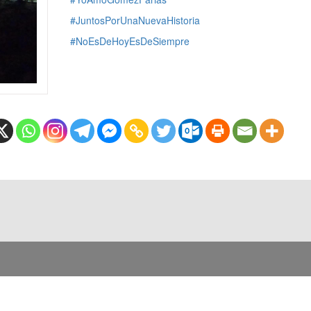
#JuntosPorUnaNuevaHistoria
#NoEsDeHoyEsDeSiempre